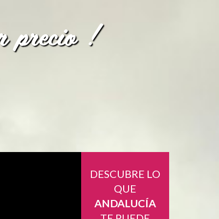
r emociones
r precio !
idables
 todos!
r!
DESCUBRE LO
QUE
ANDALUCÍA
TE PUEDE